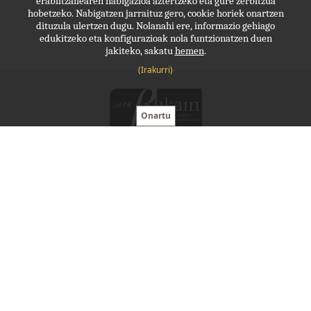
erabiltzailearen nabigazioa aztertzeko eta gure zerbitzua
hobetzeko. Nabigatzen jarraituz gero, cookie horiek onartzen
dituzula ulertzen dugu. Nolanahi ere, informazio gehiago
edukitzeko eta konfigurazioak nola funtzionatzen duen
jakiteko, sakatu
hemen
.
(Irakurri)
Molde, lanerako babesa
(0034)
943 341 035
molde@molde.eus