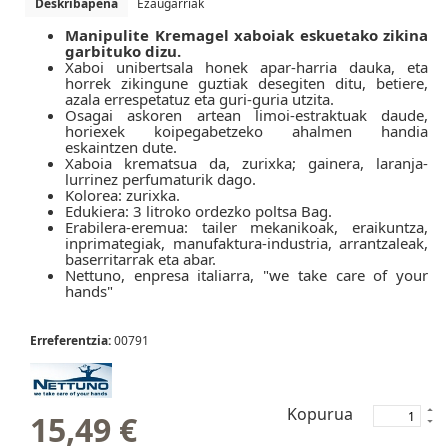
Deskribapena
Ezaugarriak
Manipulite Kremagel xaboiak eskuetako zikina
garbituko dizu.
Xaboi unibertsala honek apar-harria dauka, eta
horrek zikingune guztiak desegiten ditu, betiere,
azala errespetatuz eta guri-guria utzita.
Osagai askoren artean limoi-estraktuak daude,
horiexek koipegabetzeko ahalmen handia
eskaintzen dute.
Xaboia krematsua da, zurixka; gainera, laranja-
lurrinez perfumaturik dago.
Kolorea: zurixka.
Edukiera: 3 litroko ordezko poltsa Bag.
Erabilera-eremua: tailer mekanikoak, eraikuntza,
inprimategiak, manufaktura-industria, arrantzaleak,
baserritarrak eta abar.
Nettuno, enpresa italiarra, "we take care of your
hands"
Erreferentzia:
00791
Kopurua
15,49 €