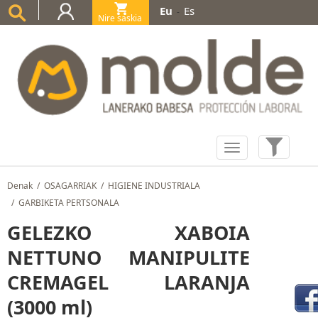
Eu
Es
-
Nire saskia
(0)
Denak
/
OSAGARRIAK
/
HIGIENE INDUSTRIALA
/
GARBIKETA PERTSONALA
GELEZKO XABOIA
NETTUNO MANIPULITE
CREMAGEL LARANJA
(3000 ml)