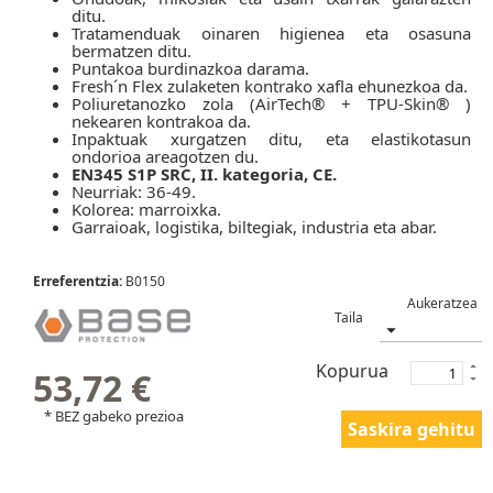
ditu.
Tratamenduak oinaren higienea eta osasuna
bermatzen ditu.
Puntakoa burdinazkoa darama.
Fresh´n Flex zulaketen kontrako xafla ehunezkoa da.
Poliuretanozko zola (AirTech® + TPU-Skin® )
nekearen kontrakoa da.
Inpaktuak xurgatzen ditu, eta elastikotasun
ondorioa areagotzen du.
EN345 S1P SRC, II. kategoria, CE.
Neurriak: 36-49.
Kolorea: marroixka.
Garraioak, logistika, biltegiak, industria eta abar.
Erreferentzia:
B0150
Taila
Kopurua
53,72 €
* BEZ gabeko prezioa