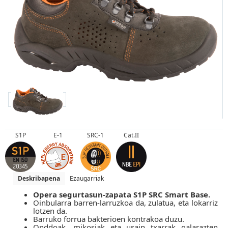
S1P
E-1
SRC-1
Cat.II
Deskribapena
Ezaugarriak
Opera segurtasun-zapata S1P SRC Smart Base.
Oinbularra barren-larruzkoa da, zulatua, eta lokarriz
lotzen da.
Barruko forrua bakterioen kontrakoa duzu.
Onddoak, mikosiak eta usain txarrak galarazten