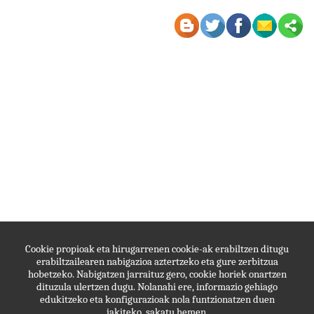
Cookie propioak eta hirugarrenen cookie-ak erabiltzen ditugu
erabiltzailearen nabigazioa aztertzeko eta gure zerbitzua
hobetzeko. Nabigatzen jarraituz gero, cookie horiek onartzen
dituzula ulertzen dugu. Nolanahi ere, informazio gehiago
edukitzeko eta konfigurazioak nola funtzionatzen duen
jakiteko, sakatu
hemen
.