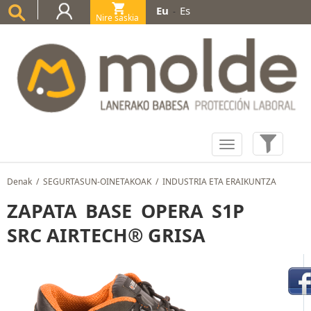
Eu
Es
-
Nire saskia
(0)
Denak
/
SEGURTASUN-OINETAKOAK
/
INDUSTRIA ETA ERAIKUNTZA
ZAPATA BASE OPERA S1P
SRC AIRTECH® GRISA