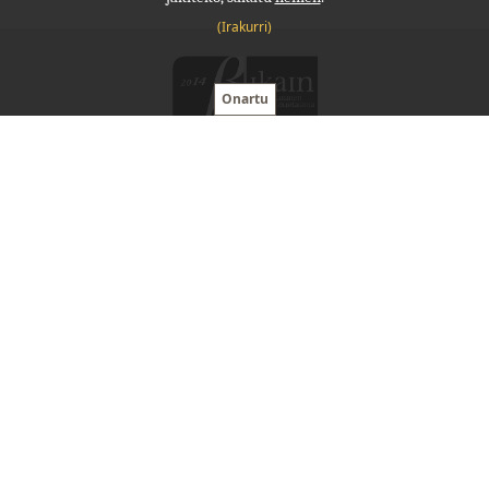
(Irakurri)
Molde, lanerako babesa
(0034)
943 341 035
molde@molde.eus
Ordutegia:
09 - 13:30 , 15:00 - 20:00
Nafarroa Etorbidea, 10