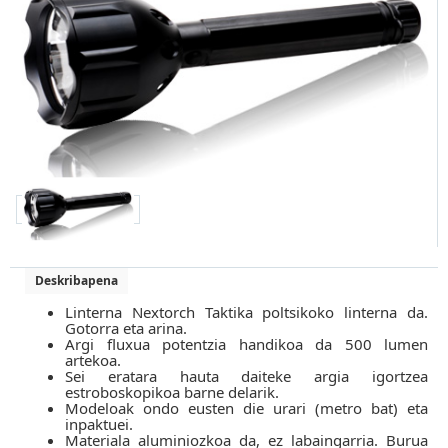
Deskribapena
Linterna Nextorch Taktika poltsikoko linterna da.
Gotorra eta arina.
Argi fluxua potentzia handikoa da 500 lumen
artekoa.
Sei eratara hauta daiteke argia igortzea
estroboskopikoa barne delarik.
Modeloak ondo eusten die urari (metro bat) eta
inpaktuei.
Materiala aluminiozkoa da, ez labaingarria. Burua