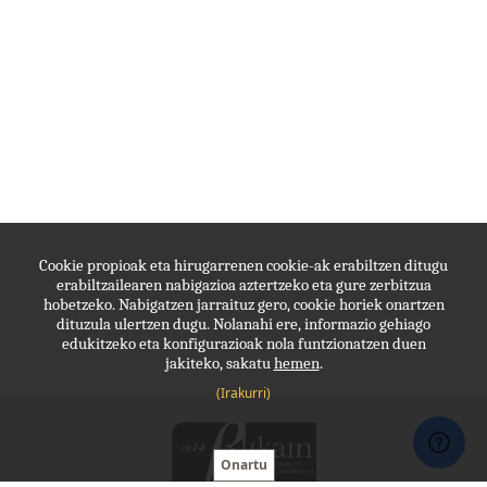
Cookie propioak eta hirugarrenen cookie-ak erabiltzen ditugu
erabiltzailearen nabigazioa aztertzeko eta gure zerbitzua
hobetzeko. Nabigatzen jarraituz gero, cookie horiek onartzen
dituzula ulertzen dugu. Nolanahi ere, informazio gehiago
edukitzeko eta konfigurazioak nola funtzionatzen duen
jakiteko, sakatu
hemen
.
(Irakurri)