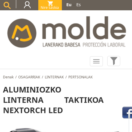
Eu
Es
-
Nire saskia
(0)
Denak
/
OSAGARRIAK
/
LINTERNAK
/
PERTSONALAK
ALUMINIOZKO
LINTERNA TAKTIKOA
NEXTORCH LED