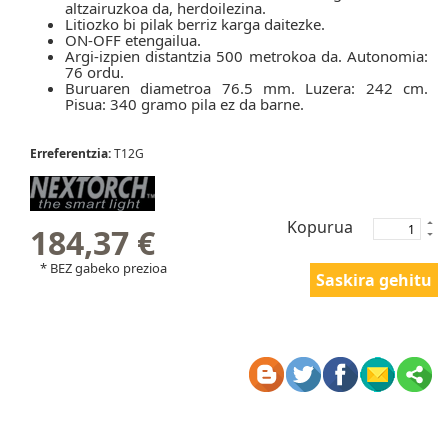
altzairuzkoa da, herdoilezina.
Litiozko bi pilak berriz karga daitezke.
ON-OFF etengailua.
Argi-izpien distantzia 500 metrokoa da. Autonomia:
76 ordu.
Buruaren diametroa 76.5 mm. Luzera: 242 cm.
Pisua: 340 gramo pila ez da barne.
Erreferentzia:
T12G
Kopurua
184,37 €
* BEZ gabeko prezioa