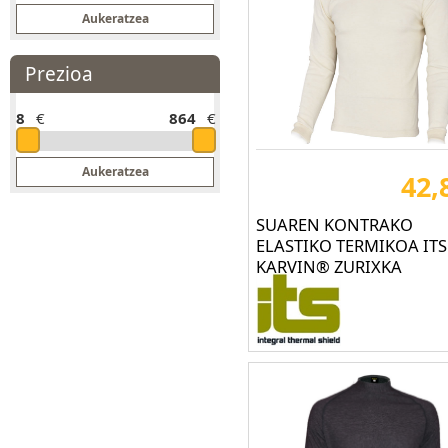
BASE (149)
BEKINA® BOOTS (12)
BESTARD (67)
Prezioa
BUFF (59)
8
€
864
€
CALZADOS MENDI (13)
CAMMINARE BOOTS (3)
42,
CAT BOTAS (2)
CHOIVA (55)
SUAREN KONTRAKO
ELASTIKO TERMIKOA ITS
CLIMAX (1)
KARVIN® ZURIXKA
COBA EUROPE (60)
CODEOR (23)
COFRA (903)
Coverguard® Safety (4)
CT (135)
DACAR COMERCIAL (3)