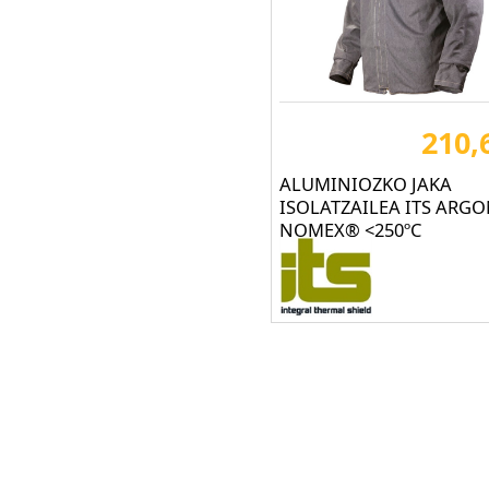
FARU (218)
FELIZ CAMINAR (27)
FLEXIMAX (17)
FOOTGEL WORKS (5)
210,
FORLI Safety Footwear
SL (2)
ALUMINIOZKO JAKA
ISOLATZAILEA ITS ARG
FTG Safety shoes (2)
NOMEX® <250ºC
GARY (105)
GRUNDENS (39)
GUY COTTEN (120)
HECKEL Safety
Footwear (1)
Hellberg® (9)
HELLY HANSEN (87)
HERMA EPIS (11)