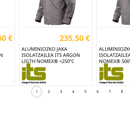
60 €
235,50 €
ALUMINIOZKO JAKA
ALUMINIOZK
ON
ISOLATZAILEA ITS ARGON
ISOLATZAILE
LIGTH NOMEX® <250ºC
NOMEX® 500
1
2
3
4
5
6
7
8