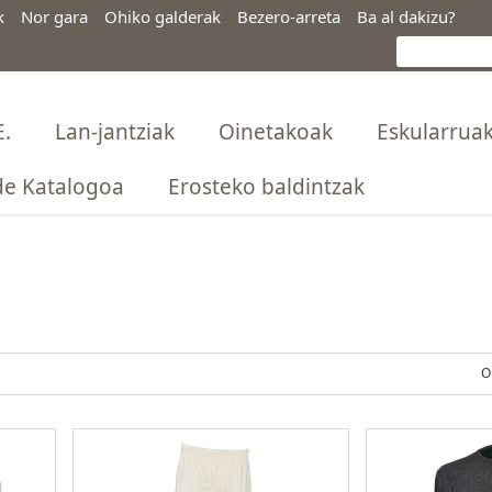
k
Nor gara
Ohiko galderak
Bezero-arreta
Ba al dakizu?
E.
Lan-jantziak
Oinetakoak
Eskularrua
e Katalogoa
Erosteko baldintzak
O