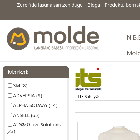
Zure fideltasuna saritzen dugu
Bloga
Produktu berria
N.B.
Mold
Markak
3M (8)
ADVERSIA (9)
ITS Safety®
ALPHA SOLWAY (14)
ANSELL (65)
ATG® Glove Solutions
(23)