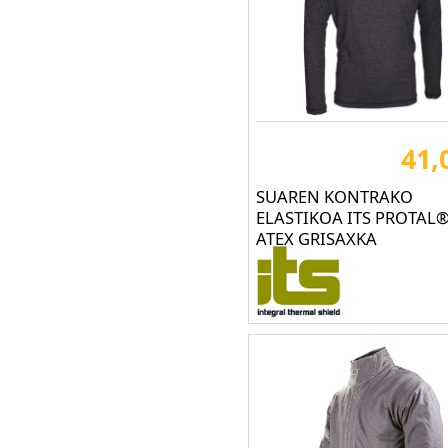
DELTA PLUS (210)
DIAN Calzados (1)
DIKAMAR® boots (9)
DIKE (15)
41,
DISVEL (199)
DRAGON GLOVES (9)
SUAREN KONTRAKO
DUNLOP (20)
ELASTIKOA ITS PROTAL
ATEX GRISAXKA
DUNLOP-SAFETY (5)
DUPONT (6)
EAR (14)
EGOCHEF (75)
EGODOC (51)
ETCHÉ SECURITE (7)
FAL (38)