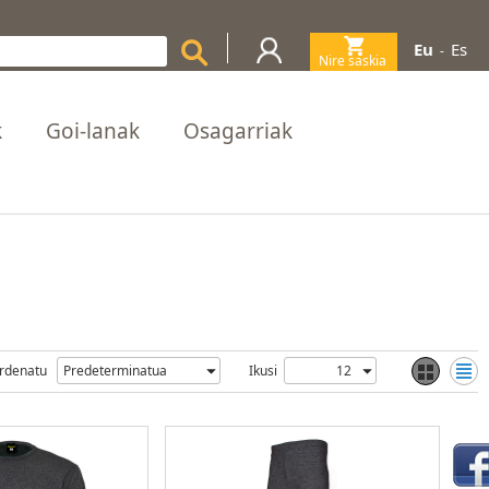
Eu
Es
-
Nire saskia
(0)
k
Goi-lanak
Osagarriak
rdenatu
Ikusi