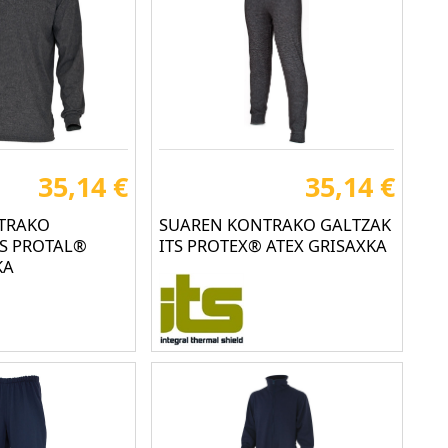
35,14 €
35,14 €
TRAKO
SUAREN KONTRAKO GALTZAK
TS PROTAL®
ITS PROTEX® ATEX GRISAXKA
KA