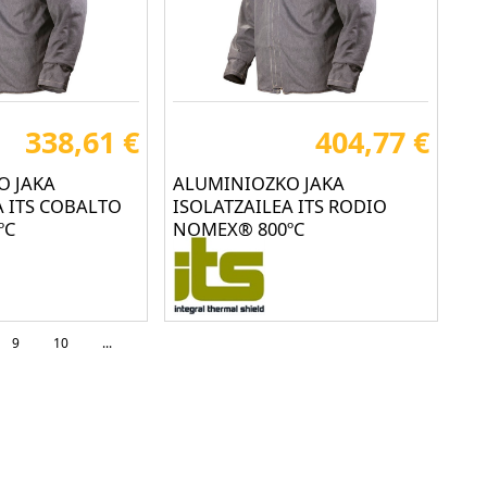
338,61 €
404,77 €
O JAKA
ALUMINIOZKO JAKA
A ITS COBALTO
ISOLATZAILEA ITS RODIO
ºC
NOMEX® 800ºC
9
10
...