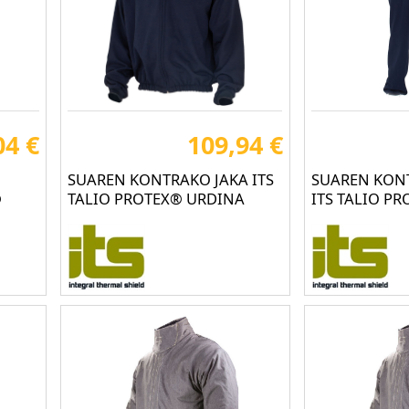
04 €
109,94 €
SUAREN KONTRAKO JAKA ITS
SUAREN KON
®
TALIO PROTEX® URDINA
ITS TALIO P