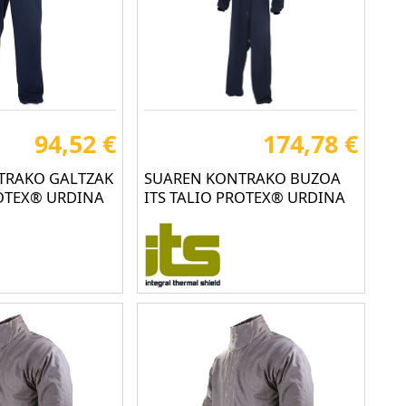
94,52 €
174,78 €
TRAKO GALTZAK
SUAREN KONTRAKO BUZOA
ROTEX® URDINA
ITS TALIO PROTEX® URDINA