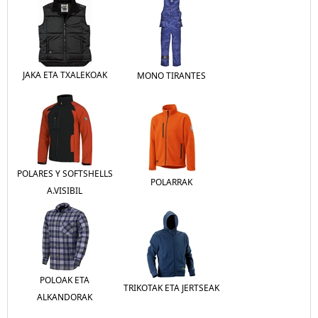
JAKA ETA TXALEKOAK
MONO TIRANTES
POLARES Y SOFTSHELLS
POLARRAK
A.VISIBIL
POLOAK ETA
TRIKOTAK ETA JERTSEAK
ALKANDORAK