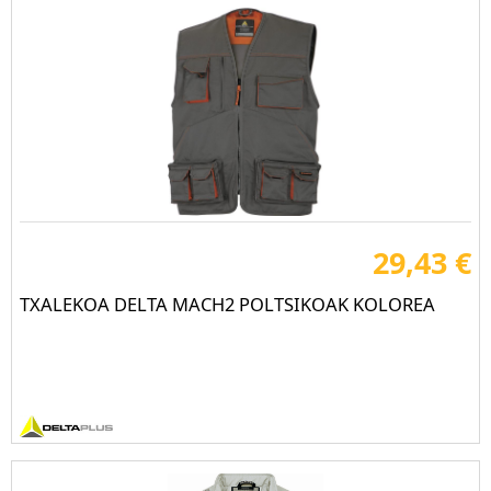
29,43 €
TXALEKOA DELTA MACH2 POLTSIKOAK KOLOREA