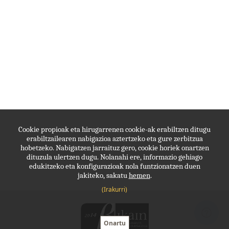
Cookie propioak eta hirugarrenen cookie-ak erabiltzen ditugu
erabiltzailearen nabigazioa aztertzeko eta gure zerbitzua
hobetzeko. Nabigatzen jarraituz gero, cookie horiek onartzen
dituzula ulertzen dugu. Nolanahi ere, informazio gehiago
edukitzeko eta konfigurazioak nola funtzionatzen duen
jakiteko, sakatu
hemen
.
(Irakurri)