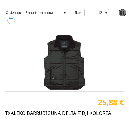
Ordenatu
Ikusi
25,88 €
TXALEKO BARRUBIGUNA DELTA FIDJI KOLOREA