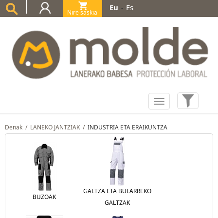
Eu
Es
-
Nire saskia
(0)
Denak
/
LANEKO JANTZIAK
/
INDUSTRIA ETA ERAIKUNTZA
GALTZA ETA BULARREKO
BUZOAK
GALTZAK