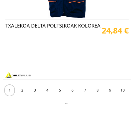
TXALEKOA DELTA POLTSIKOAK KOLOREA
24,84 €
1
2
3
4
5
6
7
8
9
10
...