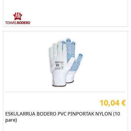
10,04 €
ESKULARRUA BODERO PVC PINPORTAK NYLON (10
pare)