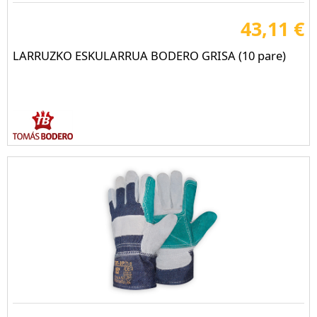
43,11 €
LARRUZKO ESKULARRUA BODERO GRISA (10 pare)