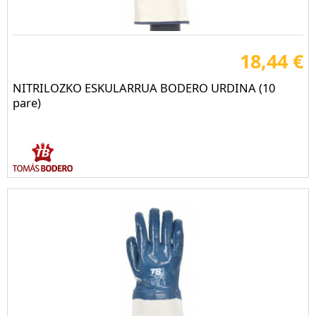
18,44 €
NITRILOZKO ESKULARRUA BODERO URDINA (10
pare)