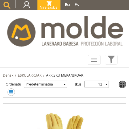
Eu
Es
-
Nire saskia
(0)
Denak
/
ESKULARRUAK
/
ARRISKU MEKANIKOAK
Ordenatu
Ikusi