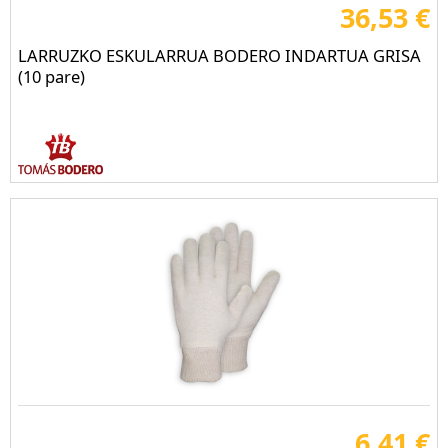
36,53 €
LARRUZKO ESKULARRUA BODERO INDARTUA GRISA
(10 pare)
6,41 €