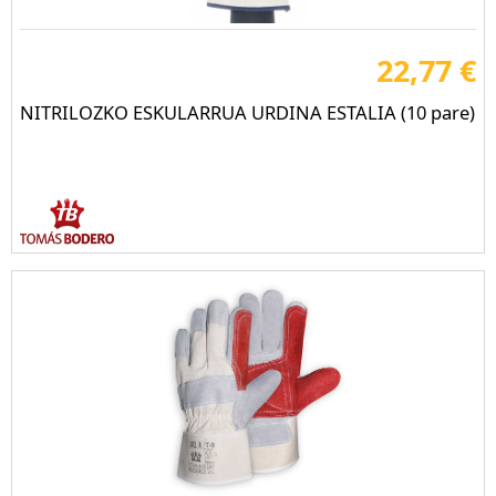
22,77 €
NITRILOZKO ESKULARRUA URDINA ESTALIA (10 pare)