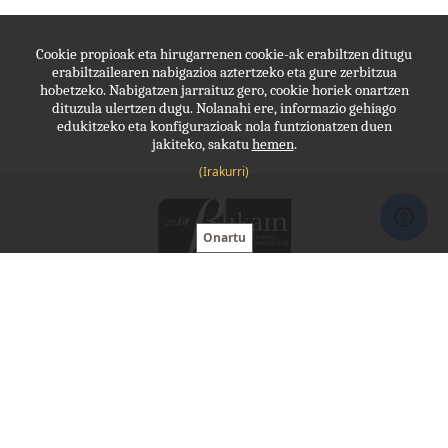
Cookie propioak eta hirugarrenen cookie-ak erabiltzen ditugu
erabiltzailearen nabigazioa aztertzeko eta gure zerbitzua
hobetzeko. Nabigatzen jarraituz gero, cookie horiek onartzen
dituzula ulertzen dugu. Nolanahi ere, informazio gehiago
edukitzeko eta konfigurazioak nola funtzionatzen duen
jakiteko, sakatu
hemen
.
(Irakurri)
Molde, lanerako babesa