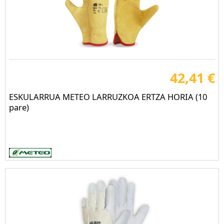
42,41 €
ESKULARRUA METEO LARRUZKOA ERTZA HORIA (10
pare)