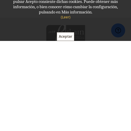
pulsar Acepto consiente dichas cookies. Puede obtener más
información, o bien conocer cómo cambiar la configuración,
pulsando en Más información.
(Leer)
Molde, Protección laboral
943 341 035
molde@molde.eus
Horario:
09 - 13:30 , 15:00 - 20:00
Avda Navarra, 10
20110 Pasaia (Gipuzkoa)
Cookies
Aviso legal
Privacidad
Mapa web