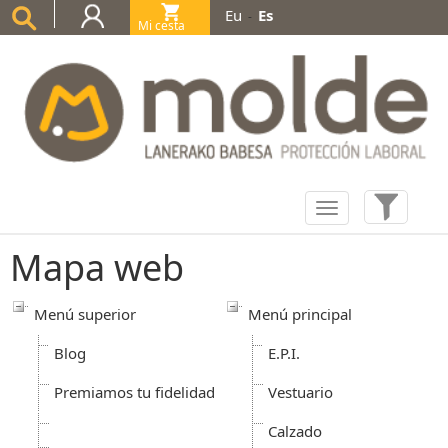
Eu
Es
-
Mi cesta
(0)
Mapa web
Menú superior
Menú principal
Blog
E.P.I.
Premiamos tu fidelidad
Vestuario
Calzado