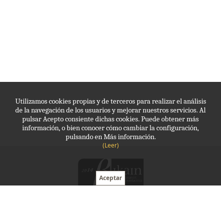
-20º VERDE
AMARILLO
Utilizamos cookies propias y de terceros para realizar el análisis
de la navegación de los usuarios y mejorar nuestros servicios. Al
pulsar Acepto consiente dichas cookies. Puede obtener más
información, o bien conocer cómo cambiar la configuración,
pulsando en Más información.
(Leer)