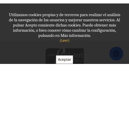
Utilizamos cookies propias y de terceros para realizar el análisis
de la navegación de los usuarios y mejorar nuestros servicios. Al
pulsar Acepto consiente dichas cookies. Puede obtener más
información, o bien conocer cómo cambiar la configuración,
pulsando en Más información.
(Leer)
Molde, Protección laboral
943 341 035
molde@molde.eus
Horario:
09 - 13:30 , 15:00 - 20:00