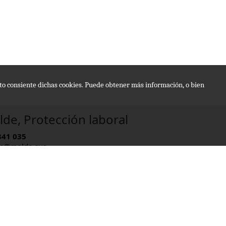
epto consiente dichas cookies. Puede obtener más información, o bien
de, Protección laboral
341 035
e@molde.eus
rio:
09 - 13:30 , 15:00 - 20:00