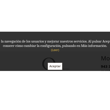
de la navegación de los usuarios y mejorar nuestros servicios. Al pulsar Ac
conocer cómo cambiar la configuración, pulsando en Más información.
(Leer)
Mol
943 
mold
Hora
Avda Navarra, 10
20110 Pasaia (Gipuzkoa)
Cookies
Aviso legal
Privacidad
Mapa web
©
2018
Zitu Informatika