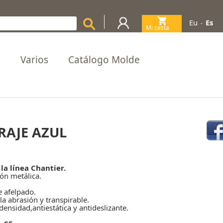
Eu
Es
-
Mi cesta
(0)
a
Varios
Catálogo Molde
RAJE AZUL
la línea Chantier.
ión metálica.
e afelpado.
 la abrasión y transpirable.
ensidad,antiestática y antideslizante.