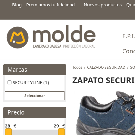
Blog
Premiamos tu fidelidad
Nuevos productos
Qui
E.P.I.
Cond
Todos
/
CALZADO SEGURIDAD
/
SO
Marcas
ZAPATO SECURI
SECURITYLINE (1)
Precio
28
€
29
€