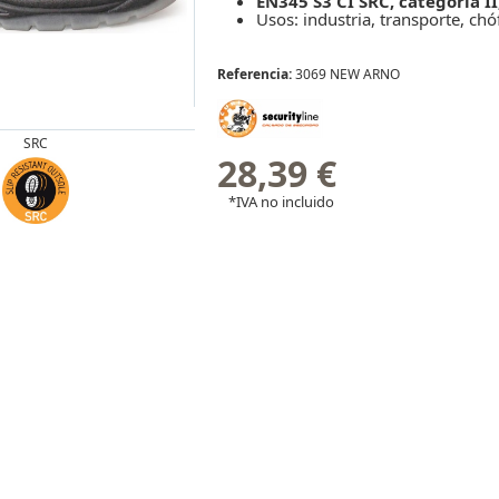
EN345 S3 CI SRC, categoría II
Usos: industria, transporte, chó
Referencia:
3069 NEW ARNO
SRC
28,39 €
*IVA no incluido