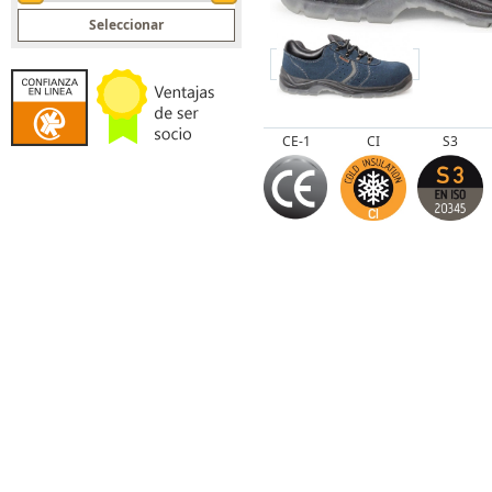
CE-1
CI
S3
Spin Up
Spin Down