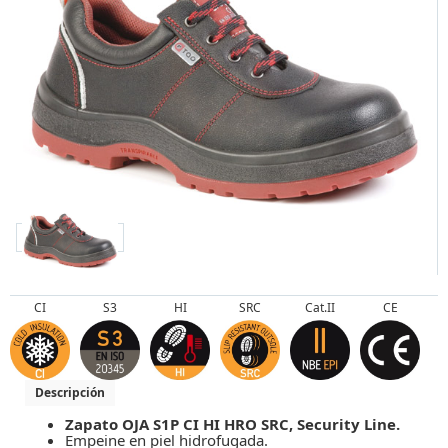
CI
S3
HI
SRC
Cat.II
CE
Descripción
Zapato OJA S1P CI HI HRO SRC, Security Line.
Empeine en piel hidrofugada.