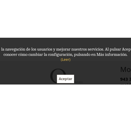
de la navegación de los usuarios y mejorar nuestros servicios. Al pulsar Ac
conocer cómo cambiar la configuración, pulsando en Más información.
(Leer)
Mol
943 
mold
Hora
Avda Navarra, 10
20110 Pasaia (Gipuzkoa)
Cookies
Aviso legal
Privacidad
Mapa web
©
2018
Zitu Informatika