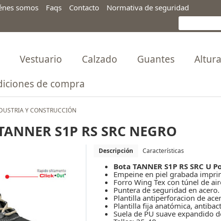
énes somos
Faqs
Contacto
Normativa de seguridad
Vestuario
Calzado
Guantes
Altur
iciones de compra
DUSTRIA Y CONSTRUCCIÓN
TANNER S1P RS SRC NEGRO
Descripción
Características
Bota TANNER S1P RS SRC U P
Empeine en piel grabada impri
Forro Wing Tex con túnel de air
Puntera de seguridad en acero.
Plantilla antiperforacion de ace
Plantilla fija anatómica, antibac
Suela de PU suave expandido d