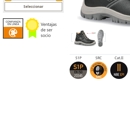
Spin Up
S1P
SRC
Cat.II
Spin Down