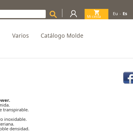
Eu
Es
-
Mi cesta
(0)
a
Varios
Catálogo Molde
ower.
mida.
e transpirable.
ro inoxidable.
teriana.
oble densidad.