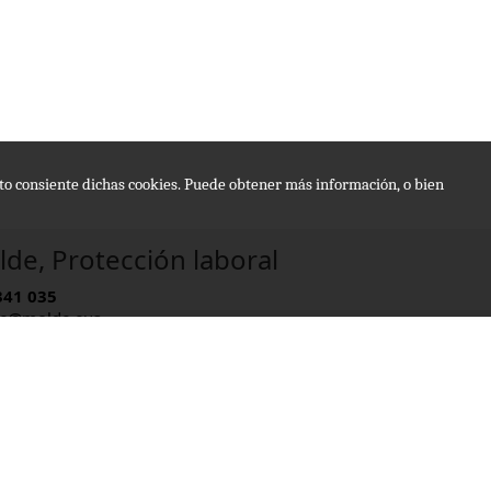
epto consiente dichas cookies. Puede obtener más información, o bien
de, Protección laboral
341 035
e@molde.eus
rio:
09 - 13:30 , 15:00 - 20:00