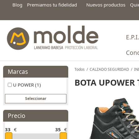
Blog
Premiamos tu fidelidad
Nuevos productos
Qui
E.P.I.
Cond
Todos
/
CALZADO SEGURIDAD
/
IN
Marcas
BOTA UPOWER 
U POWER (1)
Precio
33
€
35
€