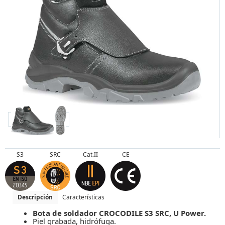
S3
SRC
Cat.II
CE
Descripción
Características
Bota de soldador CROCODILE S3 SRC, U Power.
Piel grabada, hidrófuga.