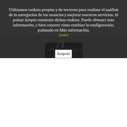
Utilizamos cookies propias y de terceros para realizar el análisis
de la navegación de los usuarios y mejorar nuestros servicios. Al
pulsar Acepto consiente dichas cookies. Puede obtener más
información, o bien conocer cómo cambiar la configuración,
pulsando en Más información.
(Leer)
Molde, Protección laboral
943 341 035
molde@molde.eus
Horario:
09 - 13:30 , 15:00 - 20:00
Avda Navarra, 10