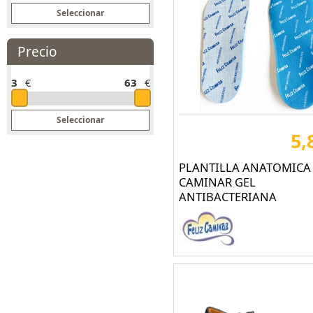
BASE (149)
BEKINA® BOOTS (12)
BESTARD (67)
Precio
BUFF (59)
3
€
63
€
CALZADOS MENDI (13)
CAMMINARE BOOTS (3)
CAT BOTAS (2)
5,
CHOIVA (55)
PLANTILLA ANATOMICA 
CLIMAX (1)
CAMINAR GEL
ANTIBACTERIANA
COBA EUROPE (60)
CODEOR (23)
COFRA (903)
Coverguard® Safety (4)
CT (135)
DACAR COMERCIAL (3)