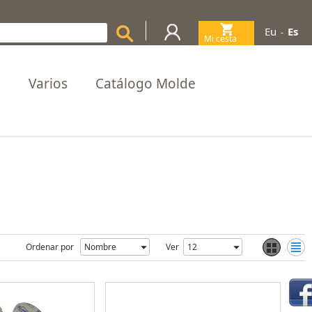
Eu
Es
-
Mi cesta
(0)
a
Varios
Catálogo Molde
Ordenar por
Ver