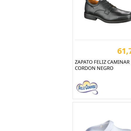
DELTA PLUS (210)
DIAN Calzados (1)
DIKAMAR® boots (9)
DIKE (15)
DISVEL (199)
61,
DRAGON GLOVES (9)
ZAPATO FELIZ CAMINAR
DUNLOP (20)
CORDON NEGRO
DUNLOP-SAFETY (5)
DUPONT (6)
EAR (14)
EGOCHEF (75)
EGODOC (51)
ETCHÉ SECURITE (7)
FAL (38)