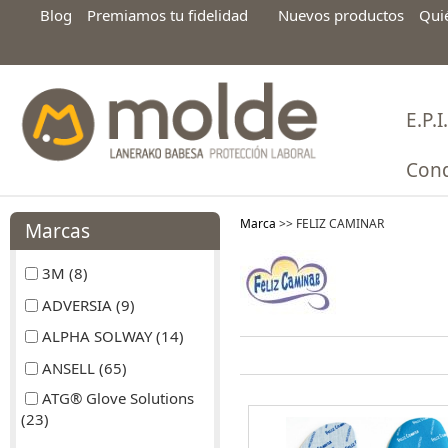
Blog
Premiamos tu fidelidad
Nuevos productos
Qui
E.P.I.
Cond
Marca
>>
FELIZ CAMINAR
Marcas
3M (8)
ADVERSIA (9)
ALPHA SOLWAY (14)
ANSELL (65)
ATG® Glove Solutions
(23)