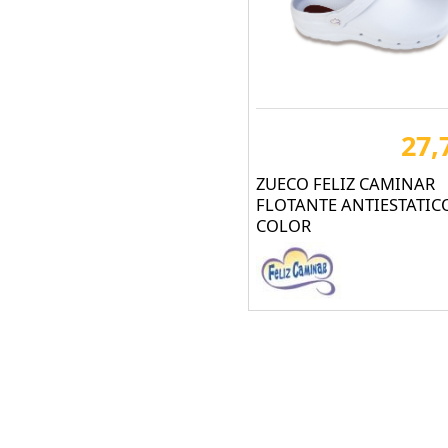
FARU (218)
FELIZ CAMINAR (27)
FLEXIMAX (17)
FOOTGEL WORKS (5)
27,
FORLI Safety Footwear
SL (2)
ZUECO FELIZ CAMINAR
FTG Safety shoes (2)
FLOTANTE ANTIESTATIC
COLOR
GARY (105)
GRUNDENS (39)
GUY COTTEN (120)
HECKEL Safety
Footwear (1)
Hellberg® (9)
HELLY HANSEN (87)
HERMA EPIS (11)