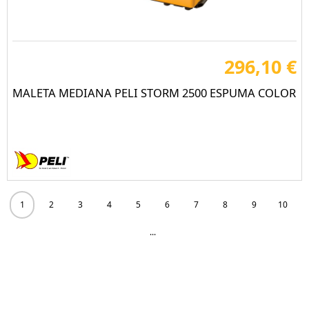
296,10 €
MALETA MEDIANA PELI STORM 2500 ESPUMA COLOR
1
2
3
4
5
6
7
8
9
10
...