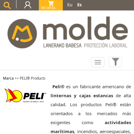
Eu
Es
-
Mi cesta
(0)
Marca
>>
PELI® Products
Peli®
es un fabricante americano de
linternas y cajas estancas
de alta
calidad. Los productos Peli® están
orientados a los mercados más
exigentes como
actividades
marítimas
, incendios, aeroespaciales,