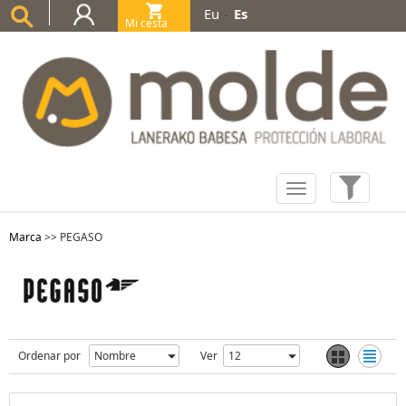
Eu
Es
-
Mi cesta
(0)
Marca
>>
PEGASO
Ordenar por
Ver