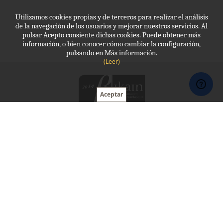
Utilizamos cookies propias y de terceros para realizar el análisis
de la navegación de los usuarios y mejorar nuestros servicios. Al
pulsar Acepto consiente dichas cookies. Puede obtener más
información, o bien conocer cómo cambiar la configuración,
pulsando en Más información.
(Leer)
Molde, Protección laboral
943 341 035
molde@molde.eus
Horario:
09 - 13:30 , 15:00 - 20:00
Avda Navarra, 10