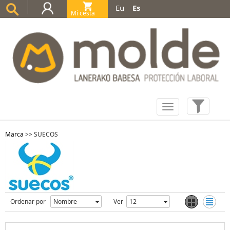
Eu
Es
-
Mi cesta
(0)
Marca
>>
SUECOS
Ordenar por
Ver