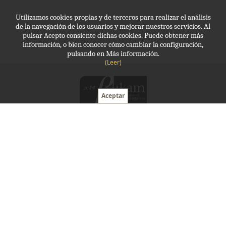
Utilizamos cookies propias y de terceros para realizar el análisis
de la navegación de los usuarios y mejorar nuestros servicios. Al
pulsar Acepto consiente dichas cookies. Puede obtener más
información, o bien conocer cómo cambiar la configuración,
pulsando en Más información.
(Leer)
Molde, Protección laboral
943 341 035
molde@molde.eus
Horario:
09 - 13:30 , 15:00 - 20:00
Avda Navarra, 10