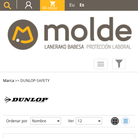
Eu
Es
-
Mi cesta
(0)
Marca
>>
DUNLOP-SAFETY
Ordenar por
Ver