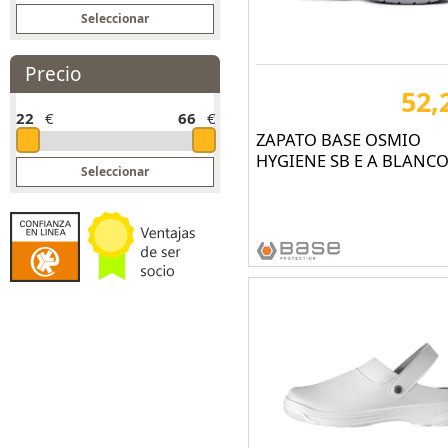
SUECOS (8)
U POWER (1)
Precio
52,
22
€
66
€
ZAPATO BASE OSMIO
HYGIENE SB E A BLANC