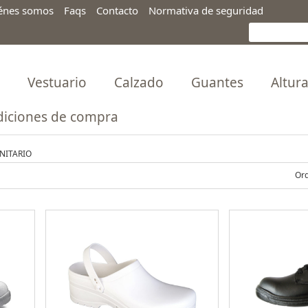
énes somos
Faqs
Contacto
Normativa de seguridad
Vestuario
Calzado
Guantes
Altur
iciones de compra
NITARIO
Ord