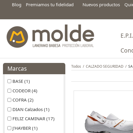
Blog
Premiamos tu fidelidad
Nuevos productos
Qui
E.P.I.
Cond
Todos
/
CALZADO SEGURIDAD
/
SA
Marcas
BASE (1)
CODEOR (4)
COFRA (2)
DIAN Calzados (1)
FELIZ CAMINAR (17)
J'HAYBER (1)