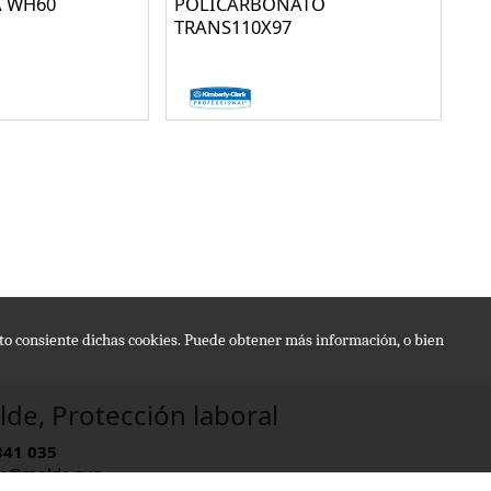
A WH60
POLICARBONATO
TRANS110X97
epto consiente dichas cookies. Puede obtener más información, o bien
de, Protección laboral
341 035
e@molde.eus