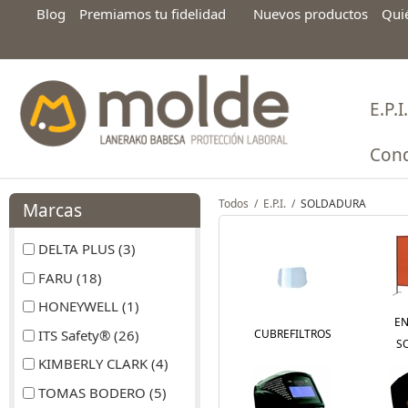
Blog
Premiamos tu fidelidad
Nuevos productos
Qui
E.P.I.
Cond
Todos
/
E.P.I.
/
SOLDADURA
Marcas
DELTA PLUS (3)
FARU (18)
HONEYWELL (1)
E
ITS Safety® (26)
CUBREFILTROS
S
KIMBERLY CLARK (4)
TOMAS BODERO (5)