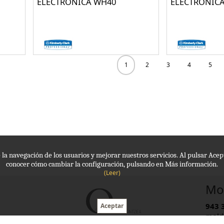
ELECTRONICA WH40
ELECTRONIC
1
2
3
4
5
de la navegación de los usuarios y mejorar nuestros servicios. Al pulsar Ac
conocer cómo cambiar la configuración, pulsando en Más información.
(Leer)
Mol
943 
mold