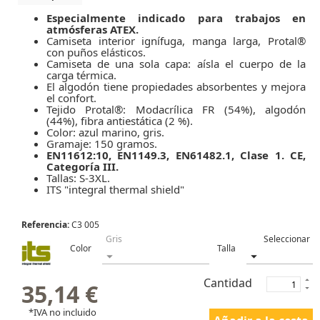
Especialmente indicado para trabajos en
atmósferas ATEX.
Camiseta interior ignífuga, manga larga, Protal®
con puños elásticos.
Camiseta de una sola capa: aísla el cuerpo de la
carga térmica.
El algodón tiene propiedades absorbentes y mejora
el confort.
Tejido Protal®: Modacrílica FR (54%), algodón
(44%), fibra antiestática (2 %).
Color: azul marino, gris.
Gramaje: 150 gramos.
EN11612:10, EN1149.3, EN61482.1, Clase 1. CE,
Categoría III.
Tallas: S-3XL.
ITS "integral thermal shield"
Referencia:
C3 005
Color
Talla
Cantidad
35,14 €
*IVA no incluido