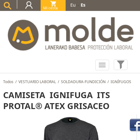
Eu
Es
-
Mi cesta
(0)
Todos
/
VESTUARIO LABORAL
/
SOLDADURA-FUNDICIÓN
/
IGNÍFUGOS
CAMISETA IGNIFUGA ITS
PROTAL® ATEX GRISACEO