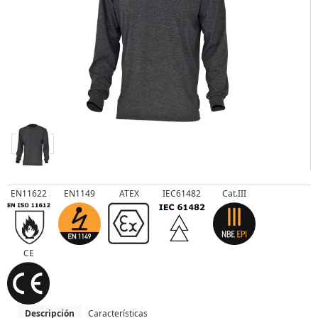
EN11622
EN1149
ATEX
IEC61482
Cat.III
CE
Descripción
Características