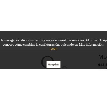
de la navegación de los usuarios y mejorar nuestros servicios. Al pulsar Ac
conocer cómo cambiar la configuración, pulsando en Más información.
(Leer)
Mol
943 
mold
Hora
Avda Navarra, 10
20110 Pasaia (Gipuzkoa)
Cookies
Aviso legal
Privacidad
Mapa web
©
2018
Zitu Informatika