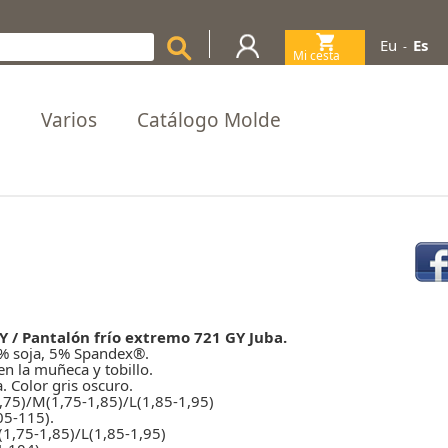
Eu
Es
-
Mi cesta
(0)
a
Varios
Catálogo Molde
 / Pantalón frío extremo 721 GY Juba.
% soja, 5% Spandex®.
 en la muñeca y tobillo.
 Color gris oscuro.
1,75)/M(1,75-1,85)/L(1,85-1,95)
05-115).
(1,75-1,85)/L(1,85-1,95)