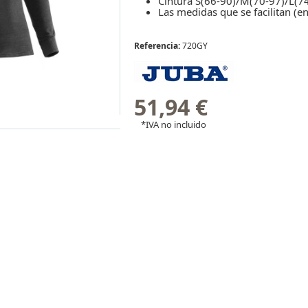
Cintura S(66-90)/M(70-97)/L(7
Las medidas que se facilitan (en
Referencia:
720GY
51,94 €
*IVA no incluido