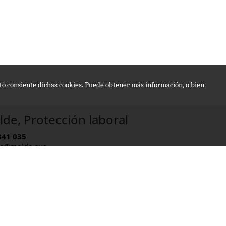
epto consiente dichas cookies. Puede obtener más información, o bien
de, Protección laboral
341 035
e@molde.eus
rio:
09 - 13:30 , 15:00 - 20:00