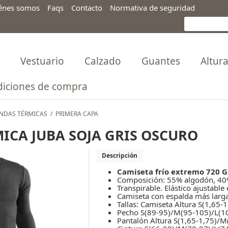
énes somos
Faqs
Contacto
Normativa de seguridad
Vestuario
Calzado
Guantes
Altur
iciones de compra
NDAS TÉRMICAS
/
PRIMERA CAPA
ICA JUBA SOJA GRIS OSCURO
Descripción
Camiseta frío extremo 720 GY
Composición: 55% algodón, 40
Transpirable. Elástico ajustable
Camiseta con espalda más larga.
Tallas: Camiseta Altura S(1,65-
Pecho S(89-95)/M(95-105)/L(1
Pantalón Altura S(1,65-1,75)/M