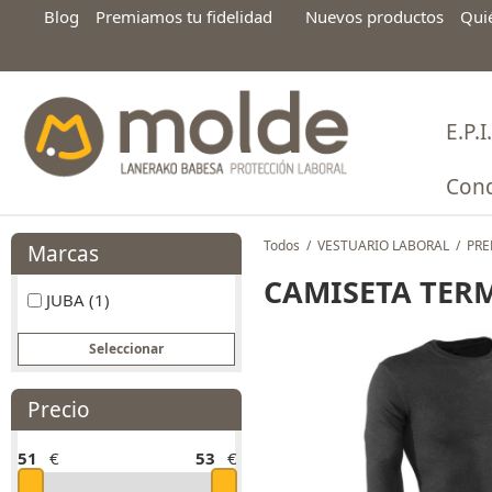
Blog
Premiamos tu fidelidad
Nuevos productos
Qui
E.P.I.
Cond
Todos
/
VESTUARIO LABORAL
/
PRE
Marcas
CAMISETA TERM
JUBA (1)
Precio
51
€
53
€