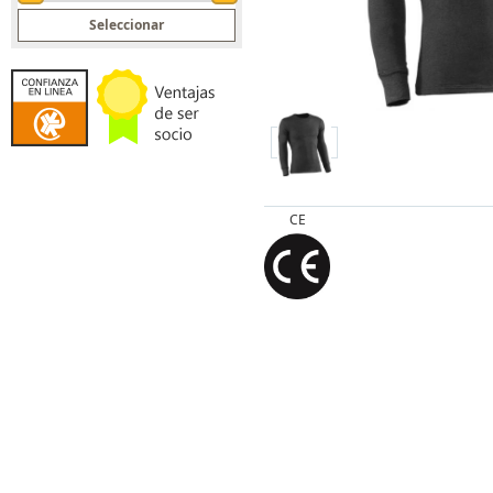
Spin Up
Spin Down
CE