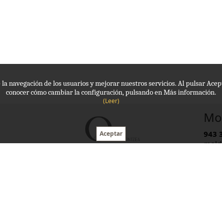
de la navegación de los usuarios y mejorar nuestros servicios. Al pulsar Ac
conocer cómo cambiar la configuración, pulsando en Más información.
(Leer)
Mol
943 
mold
Hora
Avda Navarra, 10
20110 Pasaia (Gipuzkoa)
Cookies
Aviso legal
Privacidad
Mapa web
©
2018
Zitu Informatika