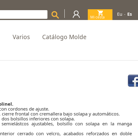
Eu
Es
-
Mi cesta
(0)
a
Varios
Catálogo Molde
linel.
con cordones de ajuste.
a, cierre frontal con cremallera bajo solapa y automáticos.
dos bolsillos inferiores con solapa.
 semielástcos ajustables, bolsillo con solapa en la manga
interior cerrado con velcro, acabados reforzados en doble