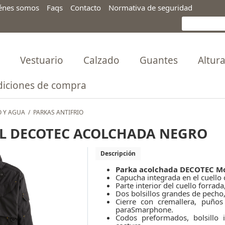
énes somos
Faqs
Contacto
Normativa de seguridad
Vestuario
Calzado
Guantes
Altur
iciones de compra
O Y AGUA
/
PARKAS ANTIFRIO
L DECOTEC ACOLCHADA NEGRO
Descripción
Parka acolchada DECOTEC Mo
Capucha integrada en el cuello 
Parte interior del cuello forrad
Dos bolsillos grandes de pecho, 
Cierre con cremallera, puños
paraSmarphone.
Codos preformados, bolsillo 