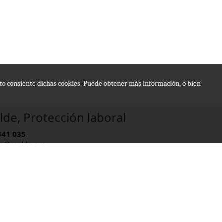
epto consiente dichas cookies. Puede obtener más información, o bien
de, Protección laboral
341 035
e@molde.eus
rio:
09 - 13:30 , 15:00 - 20:00