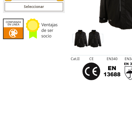
Spin Up
Spin Down
Cat.II
CE
EN340
EN3