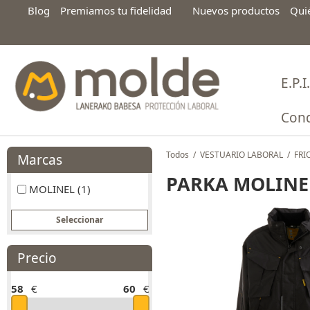
Blog
Premiamos tu fidelidad
Nuevos productos
Qui
E.P.I.
Cond
Todos
/
VESTUARIO LABORAL
/
FRI
Marcas
PARKA MOLINE
MOLINEL (1)
Precio
58
€
60
€