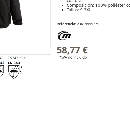
costura.
Composición: 100% poliéster con
Tallas: S-3XL.
Referencia:
23619999279
58,77 €
*IVA no incluido
43
EN343-t3-t1