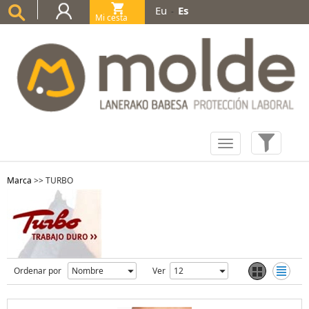
Eu
Es
-
Mi cesta
(0)
Marca
>>
TURBO
Ordenar por
Ver