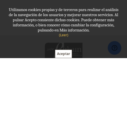
Utilizamos cookies propias y de terceros para realizar el análisis
de la navegación de los usuarios y mejorar nuestros servicios. Al
pulsar Acepto consiente dichas cookies. Puede obtener más
información, o bien conocer cómo cambiar la configuración,
pulsando en Más información.
(Leer)
Molde, Protección laboral
943 341 035
molde@molde.eus
Horario:
09 - 13:30 , 15:00 - 20:00
Avda Navarra, 10