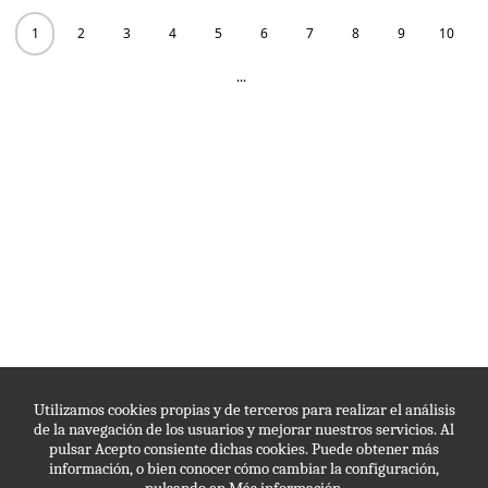
1
2
3
4
5
6
7
8
9
10
...
Utilizamos cookies propias y de terceros para realizar el análisis
de la navegación de los usuarios y mejorar nuestros servicios. Al
pulsar Acepto consiente dichas cookies. Puede obtener más
información, o bien conocer cómo cambiar la configuración,