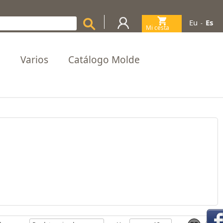
Eu
Es
-
Mi cesta
(0)
a
Varios
Catálogo Molde