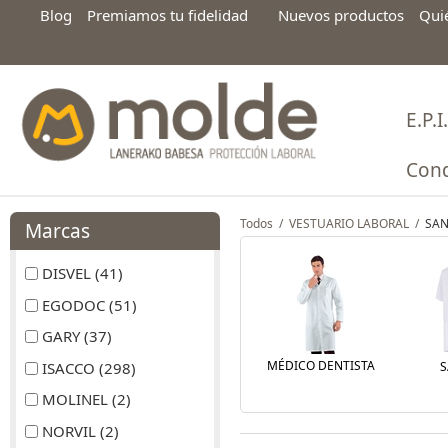
Blog
Premiamos tu fidelidad
Nuevos productos
Qui
E.P.I.
Cond
Todos
/
VESTUARIO LABORAL
/
SAN
Marcas
DISVEL (41)
EGODOC (51)
GARY (37)
MÉDICO DENTISTA
ISACCO (298)
S
MOLINEL (2)
NORVIL (2)