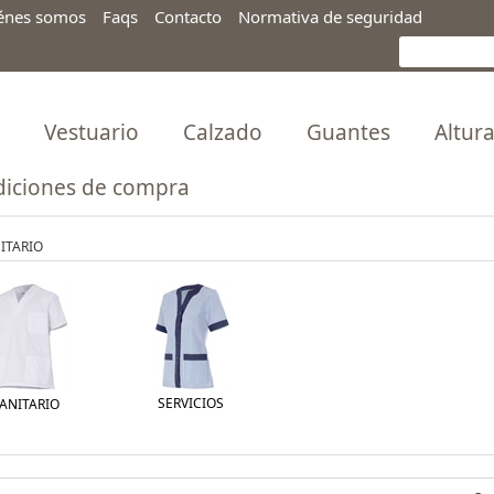
énes somos
Faqs
Contacto
Normativa de seguridad
Vestuario
Calzado
Guantes
Altur
iciones de compra
ITARIO
SERVICIOS
ANITARIO