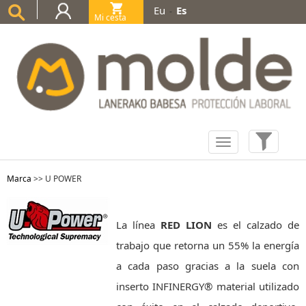
Eu
Es
-
Mi cesta
(0)
Marca
>>
U POWER
La línea
RED LION
es el calzado de
trabajo que retorna un 55% la energía
a cada paso gracias a la suela con
inserto INFINERGY® material utilizado