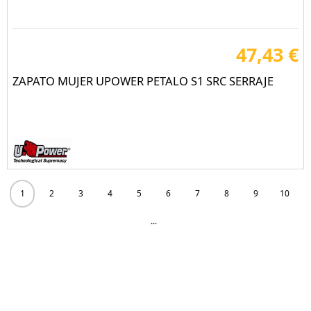
47,43 €
ZAPATO MUJER UPOWER PETALO S1 SRC SERRAJE
1
2
3
4
5
6
7
8
9
10
...